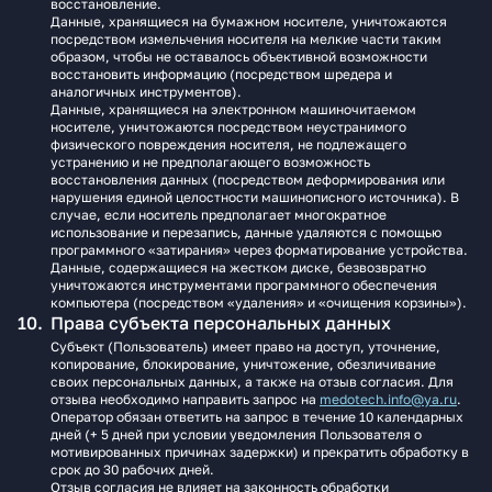
восстановление.
Данные, хранящиеся на бумажном носителе, уничтожаются
посредством измельчения носителя на мелкие части таким
образом, чтобы не оставалось объективной возможности
восстановить информацию (посредством шредера и
аналогичных инструментов).
Данные, хранящиеся на электронном машиночитаемом
носителе, уничтожаются посредством неустранимого
физического повреждения носителя, не подлежащего
устранению и не предполагающего возможность
восстановления данных (посредством деформирования или
нарушения единой целостности машинописного источника). В
случае, если носитель предполагает многократное
использование и перезапись, данные удаляются с помощью
программного «затирания» через форматирование устройства.
Данные, содержащиеся на жестком диске, безвозвратно
уничтожаются инструментами программного обеспечения
компьютера (посредством «удаления» и «очищения корзины»).
Права субъекта персональных данных
Субъект (Пользователь) имеет право на доступ, уточнение,
копирование, блокирование, уничтожение, обезличивание
своих персональных данных, а также на отзыв согласия. Для
отзыва необходимо направить запрос на
medotech.info@ya.ru
.
Оператор обязан ответить на запрос в течение 10 календарных
дней (+ 5 дней при условии уведомления Пользователя о
мотивированных причинах задержки) и прекратить обработку в
срок до 30 рабочих дней.
Отзыв согласия не влияет на законность обработки