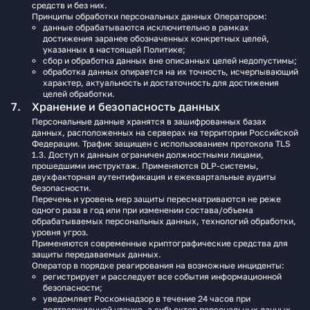
средств и без них.
Принципы обработки персональных данных Оператором:
данные обрабатываются исключительно в рамках
достижения заранее обозначенных конкретных целей,
указанных в настоящей Политике;
сбор и обработка данных вне описанных целей недопустимы;
обработка данных опирается на их точность, исчерпывающий
характер, актуальность и достаточность для достижения
целей обработки.
Хранение и безопасность данных
Персональные данные хранятся в зашифрованных базах
данных, расположенных на серверах на территории Российской
Федерации. Трафик защищен с использованием протокола TLS
1.3. Доступ к данным ограничен должностными лицами,
прошедшими инструктаж. Применяются DLP‑системы,
двухфакторная аутентификация и ежеквартальные аудиты
безопасности.
Перечень и уровень мер защиты пересматриваются не реже
одного раза в год или при изменении состава/объема
обрабатываемых персональных данных, технологий обработки,
уровня угроз.
Применяются современные криптографические средства для
защиты передаваемых данных.
Оператор в порядке реагирования на возможные инциденты:
регистрирует и расследует все события информационной
безопасности;
уведомляет Роскомнадзор в течение 24 часов при
подтвержденной утечке, а субъектов персональных данных —