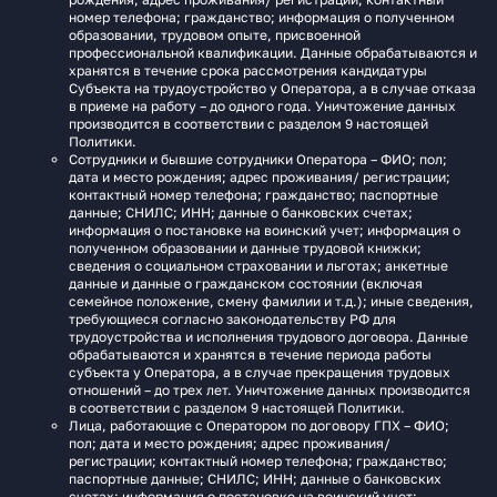
номер телефона; гражданство; информация о полученном
образовании, трудовом опыте, присвоенной
профессиональной квалификации. Данные обрабатываются и
хранятся в течение срока рассмотрения кандидатуры
Субъекта на трудоустройство у Оператора, а в случае отказа
в приеме на работу – до одного года. Уничтожение данных
производится в соответствии с разделом 9 настоящей
Политики.
Сотрудники и бывшие сотрудники Оператора – ФИО; пол;
дата и место рождения; адрес проживания/ регистрации;
контактный номер телефона; гражданство; паспортные
данные; СНИЛС; ИНН; данные о банковских счетах;
информация о постановке на воинский учет; информация о
полученном образовании и данные трудовой книжки;
сведения о социальном страховании и льготах; анкетные
данные и данные о гражданском состоянии (включая
семейное положение, смену фамилии и т.д.); иные сведения,
требующиеся согласно законодательству РФ для
трудоустройства и исполнения трудового договора. Данные
обрабатываются и хранятся в течение периода работы
субъекта у Оператора, а в случае прекращения трудовых
отношений – до трех лет. Уничтожение данных производится
в соответствии с разделом 9 настоящей Политики.
Лица, работающие с Оператором по договору ГПХ – ФИО;
пол; дата и место рождения; адрес проживания/
регистрации; контактный номер телефона; гражданство;
паспортные данные; СНИЛС; ИНН; данные о банковских
счетах; информация о постановке на воинский учет;