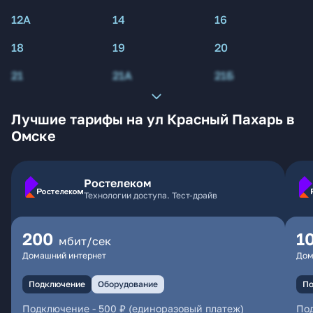
12А
14
16
18
19
20
21
21А
21Б
Лучшие тарифы на ул Красный Пахарь в
Омске
Ростелеком
Технологии доступа. Тест-драйв
200
1
мбит/сек
Домашний интернет
Дом
Подключение
Оборудование
По
Подключение
-
500 ₽ (единоразовый платеж)
По