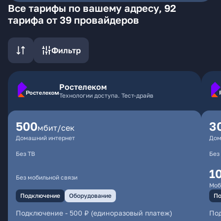
Все тарифы по вашему адресу, 92
тарифа от 39 провайдеров
Фильтр
Ростелеком
Технологии доступа. Тест-драйв
500
3
мбит/сек
Домашний интернет
Дом
Без ТВ
Без
1
Без мобильной связи
Моб
Подключение
Оборудование
По
Подключение
-
500 ₽ (единоразовый платеж)
По