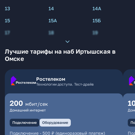
13
14
14А
15
15А
15Б
17
18
19
Лучшие тарифы на наб Иртышская в
Омске
Ростелеком
Технологии доступа. Тест-драйв
200
1
мбит/сек
Домашний интернет
Дом
Подключение
Оборудование
По
Подключение
-
500 ₽ (единоразовый платеж)
По