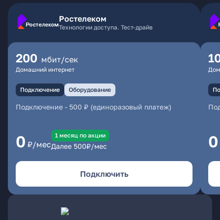
Ростелеком
Технологии доступа. Тест-драйв
200
1
мбит/сек
Домашний интернет
Дом
Подключение
Оборудование
По
Подключение
-
500 ₽ (единоразовый платеж)
По
1 месяц по акции
0
0
₽/мес
Далее
500
₽/мес
Подключить