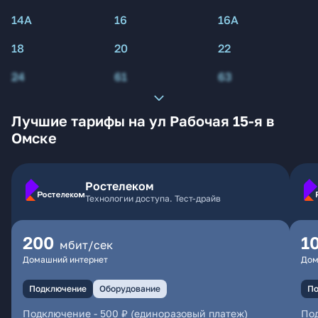
14А
16
16А
18
20
22
24
61
63
Лучшие тарифы на ул Рабочая 15-я в
Омске
Ростелеком
Технологии доступа. Тест-драйв
200
1
мбит/сек
Домашний интернет
Дом
Подключение
Оборудование
По
Подключение
-
500 ₽ (единоразовый платеж)
По