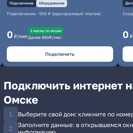
Подключение
Оборудование
Дет
Подключение
-
500 ₽ (единоразовый платеж)
Скид
1 месяц по акции
0
0
₽/мес
₽
Далее
650
₽/мес
Подключить
Подключить интернет н
Омске
Выберите свой дом: кликните по номер
Заполните данные: в открывшемся окн
информацию