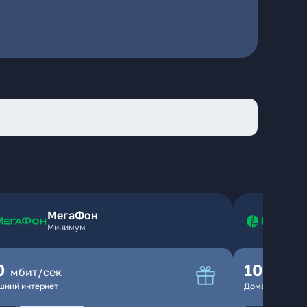
МегаФон
Минимум
0
100
мбит/сек
мбит
шний интернет
Домашний инте