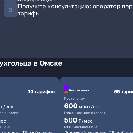
Получите консультацию: оператор пе
тарифы
ухгольца в Омске
10 тарифов
65 тар
Ростелеком
600
т/сек
мбит/сек
я скорость
Максимальная скорость
500
мес
₽/мес
я цена
Минимальная цена
интернет, ТВ, мобильная
Домашний интернет, ТВ, мобиль