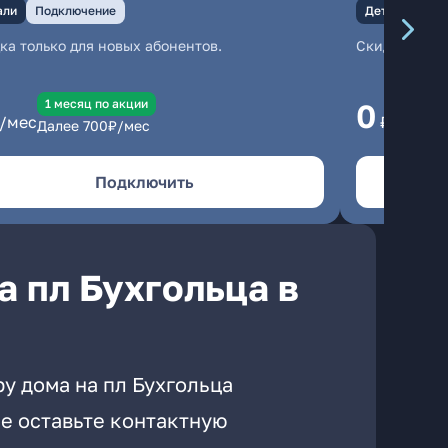
али
Подключение
Детали
Под
ка только для новых абонентов.
Скидка тольк
1 месяц по акции
1
0
/мес
₽/мес
Далее
700
₽/мес
Да
Подключить
а пл Бухгольца в
у дома на пл Бухгольца
е оставьте контактную