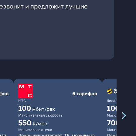
резвонит и предложит лучшие
ифов
6 тарифов
МТС
билайн
100
1000
мбит/сек
мби
Максимальная скорость
Максимальная 
550
700
₽/мес
₽/мес
Минимальная цена
Минимальная ц
ная
Домашний интернет, ТВ, мобильная
Домашний инт