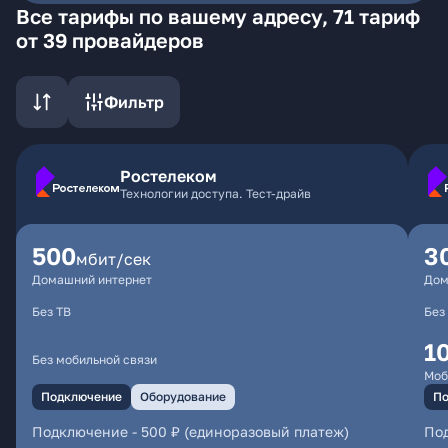
Все тарифы по вашему адресу, 71 тариф
от 39 провайдеров
Фильтр
Ростелеком
Технологии доступа. Тест-драйв
500
3
мбит/сек
Домашний интернет
Дом
Без ТВ
Без
1
Без мобильной связи
Моб
Подключение
Оборудование
По
Подключение
-
500 ₽ (единоразовый платеж)
По