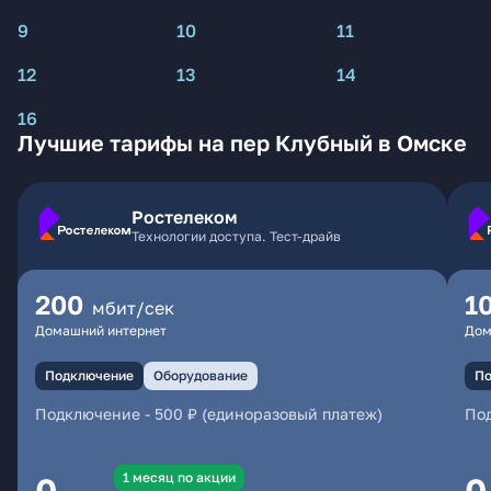
9
10
11
12
13
14
16
Лучшие тарифы на пер Клубный в Омске
Ростелеком
Технологии доступа. Тест-драйв
200
1
мбит/сек
Домашний интернет
Дом
Подключение
Оборудование
По
Подключение
-
500 ₽ (единоразовый платеж)
По
1 месяц по акции