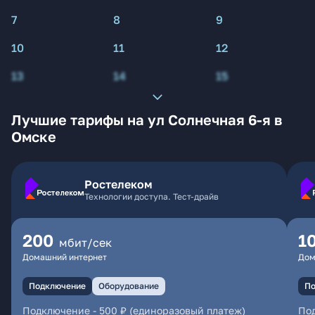
7
8
9
10
11
12
13
14
15
Лучшие тарифы на ул Солнечная 6-я в
Омске
Ростелеком
Технологии доступа. Тест-драйв
200
1
мбит/сек
Домашний интернет
Дом
Подключение
Оборудование
По
Подключение
-
500 ₽ (единоразовый платеж)
По