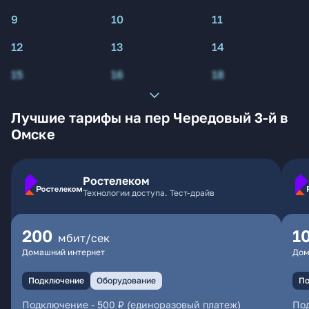
9
10
11
12
13
14
15
16
18
Лучшие тарифы на пер Чередовый 3-й в
Омске
Ростелеком
Технологии доступа. Тест-драйв
200
1
мбит/сек
Домашний интернет
Дом
Подключение
Оборудование
По
Подключение
-
500 ₽ (единоразовый платеж)
По