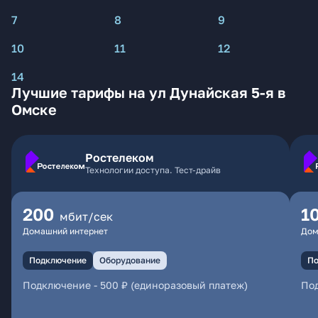
7
8
9
10
11
12
14
Лучшие тарифы на ул Дунайская 5-я в
Омске
Ростелеком
Технологии доступа. Тест-драйв
200
1
мбит/сек
Домашний интернет
Дом
Подключение
Оборудование
По
Подключение
-
500 ₽ (единоразовый платеж)
По