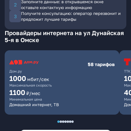
Заполните данные: в открывшемся окне
оставьте контактную информацию
Получите консультацию: оператор перезвонит и
предложит лучшие тарифы
Провайдеры интернета на ул Дунайская
5-я в Омске
58 тарифов
Дом.ру
ТТК
1000
1
мбит/сек
Максимальная скорость
Мак
1100
4
₽/мес
Минимальная цена
Мин
Домашний интернет, ТВ
Дом