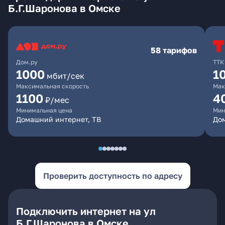
Б.Г.Шаронова в Омске
58 тарифов
Дом.ру
ТТК
1000
1
мбит/сек
Максимальная скорость
Мак
1100
4
₽/мес
Минимальная цена
Мин
Домашний интернет, ТВ
Дом
Проверить доступность по адресу
Подключить интернет на ул
Б.Г.Шаронова в Омске