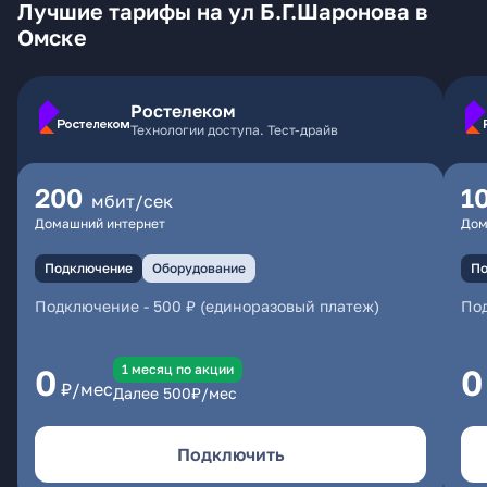
Лучшие тарифы на ул Б.Г.Шаронова в
Омске
Ростелеком
Технологии доступа. Тест-драйв
200
1
мбит/сек
Домашний интернет
Дом
Подключение
Оборудование
По
Подключение
-
500 ₽ (единоразовый платеж)
По
1 месяц по акции
0
0
₽/мес
Далее
500
₽/мес
Подключить