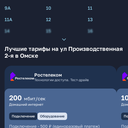
9А
10
11
11А
12
13
14
15
16
Лучшие тарифы на ул Производственная
2-я в Омске
Ростелеком
Технологии доступа. Тест-драйв
200
1
мбит/сек
Домашний интернет
Дом
Подключение
Оборудование
По
Подключение
-
500 ₽ (единоразовый платеж)
По