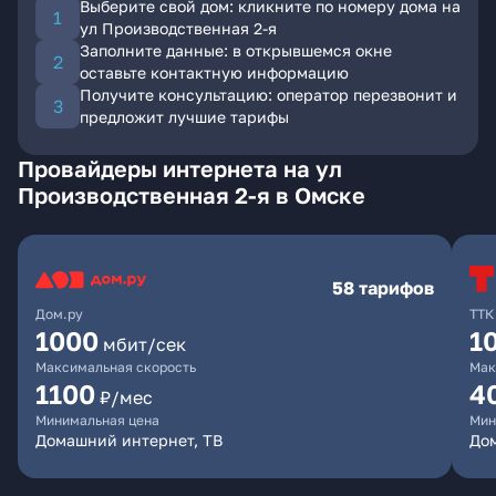
Выберите свой дом: кликните по номеру дома на
ул Производственная 2-я
Заполните данные: в открывшемся окне
оставьте контактную информацию
Получите консультацию: оператор перезвонит и
предложит лучшие тарифы
Провайдеры интернета на ул
Производственная 2-я в Омске
58 тарифов
Дом.ру
ТТК
1000
1
мбит/сек
Максимальная скорость
Мак
1100
4
₽/мес
Минимальная цена
Мин
Домашний интернет, ТВ
Дом