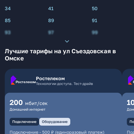
34
41
50
85
89
91
93
97
99
Лучшие тарифы на ул Съездовская в
Омске
Ростелеком
Технологии доступа. Тест-драйв
200
1
мбит/сек
Домашний интернет
Дом
Подключение
Оборудование
По
Подключение
-
500 ₽ (единоразовый платеж)
По