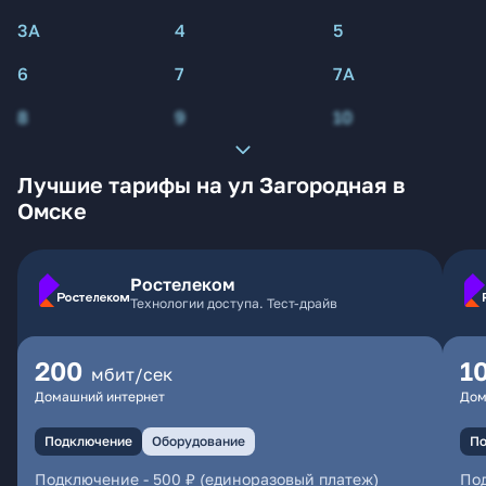
3А
4
5
6
7
7А
8
9
10
Лучшие тарифы на ул Загородная в
Омске
Ростелеком
Технологии доступа. Тест-драйв
200
1
мбит/сек
Домашний интернет
Дом
Подключение
Оборудование
По
Подключение
-
500 ₽ (единоразовый платеж)
По