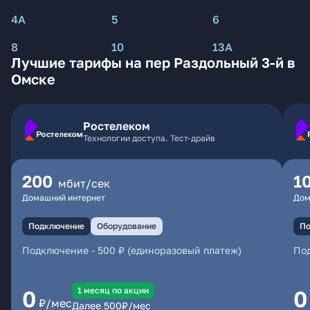
4А
5
6
8
10
13А
Лучшие тарифы на пер Раздольный 3-й в
Омске
Ростелеком
Технологии доступа. Тест-драйв
200
1
мбит/сек
Домашний интернет
Дом
Подключение
Оборудование
По
Подключение
-
500 ₽ (единоразовый платеж)
По
1 месяц по акции
0
0
₽/мес
Далее
500
₽/мес