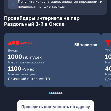
Получите консультацию: оператор перезвонит и
предложит лучшие тарифы
Провайдеры интернета на пер
Раздольный 3-й в Омске
58 тарифов
Дом.ру
ТТК
1000
1
мбит/сек
Максимальная скорость
Мак
1100
4
₽/мес
Минимальная цена
Мин
Домашний интернет, ТВ
Дом
Проверить доступность по адресу