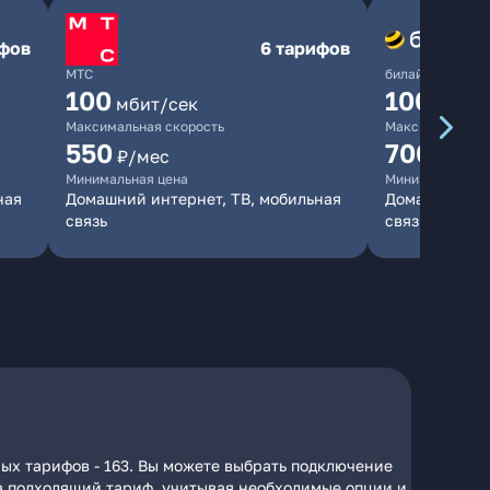
ифов
6 тарифов
МТС
билайн
100
1000
мбит/сек
мби
Максимальная скорость
Максимальная 
550
700
₽/мес
₽/мес
Минимальная цена
Минимальная ц
ная
Домашний интернет, ТВ, мобильная
Домашний инт
связь
связь
ных тарифов - 163. Вы можете выбрать подключение
 на подходящий тариф, учитывая необходимые опции и