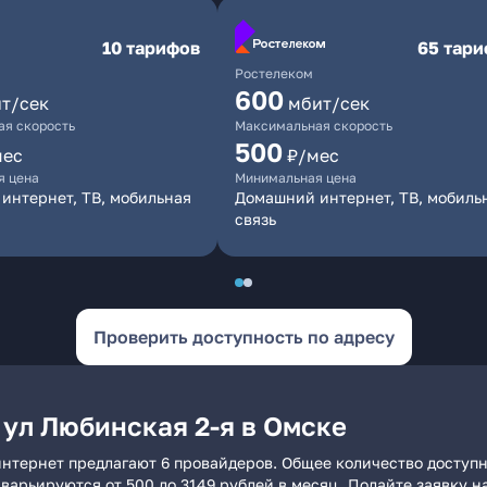
10 тарифов
65 тар
Ростелеком
600
т/сек
мбит/сек
я скорость
Максимальная скорость
500
мес
₽/мес
я цена
Минимальная цена
интернет, ТВ, мобильная
Домашний интернет, ТВ, мобиль
связь
Проверить доступность по адресу
 ул Любинская 2-я в Омске
интернет предлагают 6 провайдеров. Общее количество доступ
и варьируются от 500 до 3149 рублей в месяц. Подайте заявку