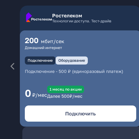
Ростелеком
Технологии доступа. Тест-драйв
200
мбит/сек
Домашний интернет
Подключение
Оборудование
Подключение
-
500 ₽ (единоразовый платеж)
1 месяц по акции
0
₽/мес
Далее
500
₽/мес
Подключить