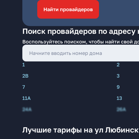
Найти провайдеров
Поиск провайдеров по адресу 
Воспользуйтесь поиском, чтобы найти свой д
1
2
2В
3
7
9
11А
13
24А
26А
Лучшие тарифы на ул Любинска