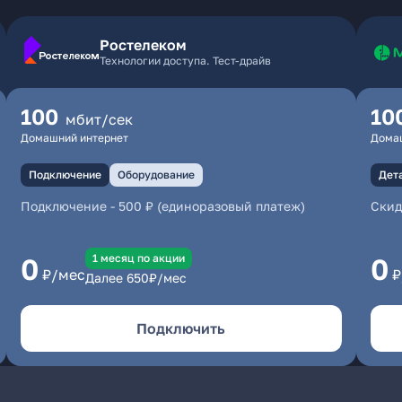
Ростелеком
Технологии доступа. Тест-драйв
100
10
мбит/сек
Домашний интернет
Дома
Подключение
Оборудование
Дет
Подключение
-
500 ₽ (единоразовый платеж)
Скид
1 месяц по акции
0
0
₽/мес
₽
Далее
650
₽/мес
Подключить