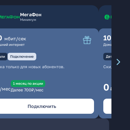
МегаФон
Минимум
0
100
мбит/сек
мбит
шний интернет
Домашний инте
али
Подключение
Детали
Под
ка только для новых абонентов.
Скидка тольк
1 месяц по акции
1
0
/мес
₽/мес
Далее
700
₽/мес
Да
Подключить