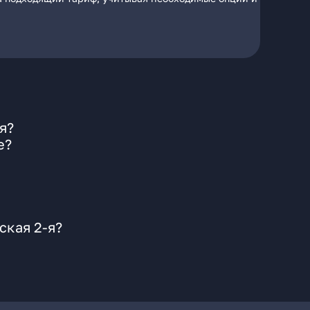
я?
е?
ская 2-я?