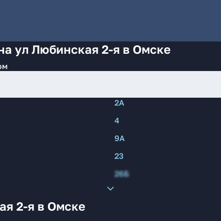
на ул Любинская 2-я в Омске
ом
2А
4
9А
23
26Б
я 2-я в Омске