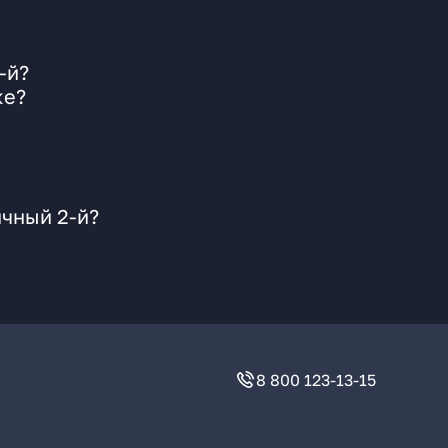
-й?
ке?
ичный 2-й?
8 800 123-13-15