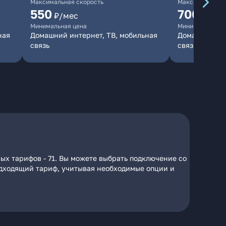
Максимальная скорость
Максимальная 
550
700
₽/мес
₽/мес
Минимальная цена
Минимальная ц
ная
Домашний интернет, ТВ, мобильная
Домашний инт
связь
связь
ых тарифов - 71. Вы можете выбрать подключение со
подходящий тариф, учитывая необходимые опции и