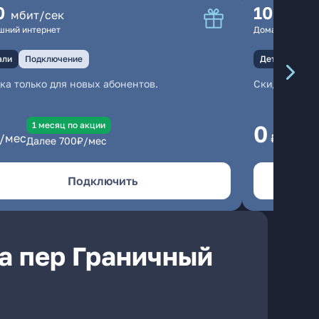
0
100
мбит/сек
мбит
шний интернет
Домашний инте
али
Подключение
Детали
Под
ка только для новых абонентов.
Скидка тольк
1 месяц по акции
1
0
/мес
₽/мес
Далее
700
₽/мес
Да
Подключить
а пер Граничный