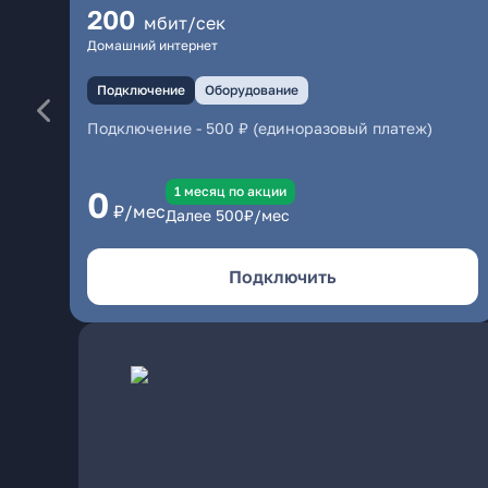
200
мбит/сек
Домашний интернет
Подключение
Оборудование
Подключение
-
500 ₽ (единоразовый платеж)
1 месяц по акции
0
₽/мес
Далее
500
₽/мес
Подключить