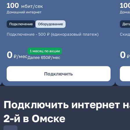
100
10
мбит/сек
Домашний интернет
Дома
Подключение
Оборудование
Дет
Подключение
-
500 ₽ (единоразовый платеж)
Скид
1 месяц по акции
0
0
₽/мес
₽
Далее
650
₽/мес
Подключить
Подключить интернет н
2-й в Омске