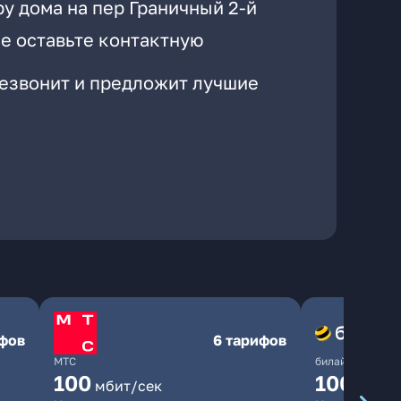
у дома на пер Граничный 2-й
е оставьте контактную
резвонит и предложит лучшие
ифов
6 тарифов
МТС
билайн
100
1000
мбит/сек
мби