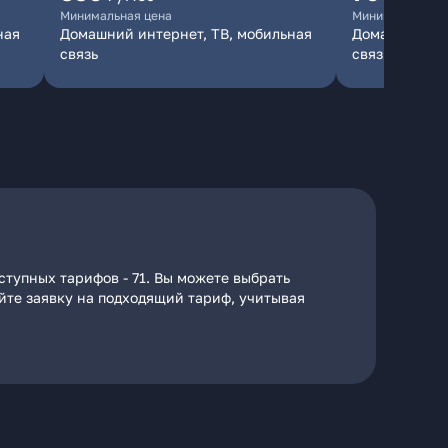
Минимальная цена
Минимальная ц
ная
Домашний интернет, ТВ, мобильная
Домашний инт
связь
связь
ступных тарифов - 71. Вы можете выбрать
айте заявку на подходящий тариф, учитывая