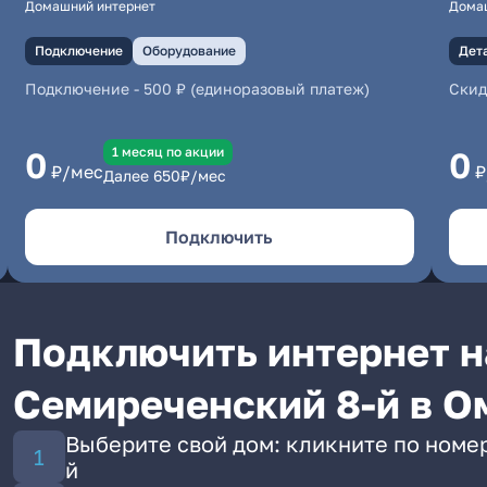
Домашний интернет
Дома
Подключение
Оборудование
Дет
Подключение
-
500 ₽ (единоразовый платеж)
Скид
1 месяц по акции
0
0
₽/мес
₽
Далее
650
₽/мес
Подключить
Подключить интернет н
Семиреченский 8-й в О
Выберите свой дом: кликните по номе
й