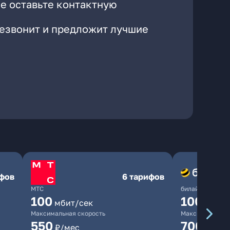
е оставьте контактную
резвонит и предложит лучшие
ифов
6 тарифов
МТС
билайн
100
1000
мбит/сек
мби
Максимальная скорость
Максимальная 
550
700
₽/мес
₽/мес