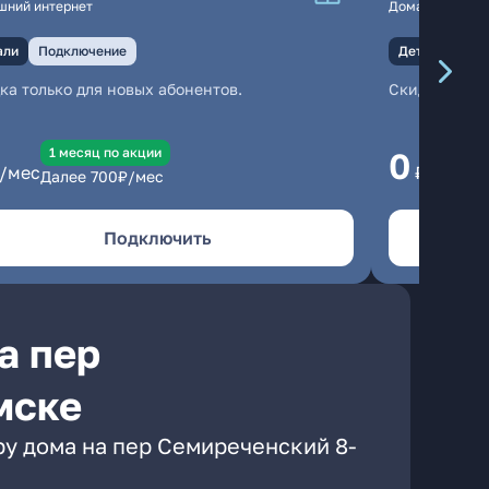
шний интернет
Домашний инте
али
Подключение
Детали
Под
ка только для новых абонентов.
Скидка тольк
1 месяц по акции
1
0
/мес
₽/мес
Далее
700
₽/мес
Да
Подключить
а пер
мске
ру дома на пер Семиреченский 8-