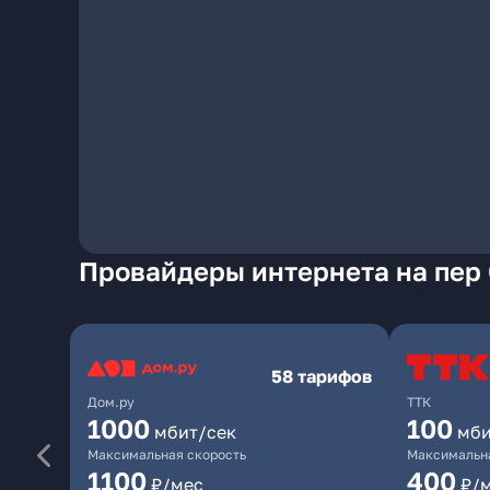
Провайдеры интернета на пер
58 тарифов
Дом.ру
ТТК
1000
100
мбит/сек
мби
Максимальная скорость
Максимальна
1100
400
₽/мес
₽/