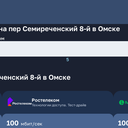
на пер Семиреченский 8-й в Омске
ом
5
ченский 8-й в Омске
Ростелеком
Технологии доступа. Тест-драйв
100
10
мбит/сек