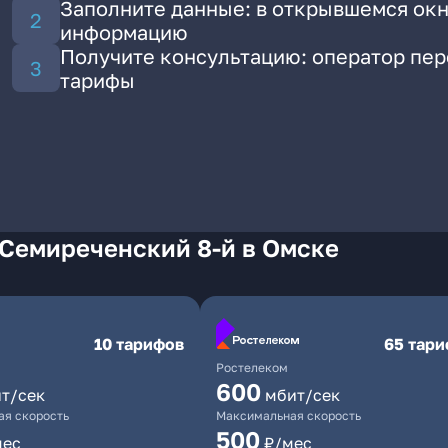
Заполните данные: в открывшемся окн
информацию
Получите консультацию: оператор пе
тарифы
 Семиреченский 8-й в Омске
10 тарифов
65 тар
Ростелеком
600
т/сек
мбит/сек
я скорость
Максимальная скорость
500
мес
₽/мес