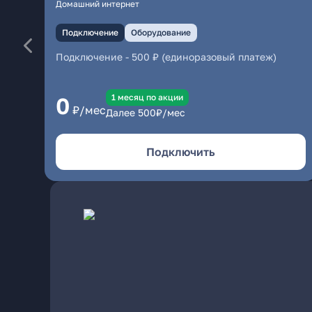
Домашний интернет
Подключение
Оборудование
Подключение
-
500 ₽ (единоразовый платеж)
1 месяц по акции
0
₽/мес
Далее
500
₽/мес
Подключить