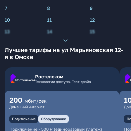
7
8
9
10
11
12
13
14
15
Лучшие тарифы на ул Марьяновская 12-
я в Омске
Ростелеком
Технологии доступа. Тест-драйв
200
1
мбит/сек
Домашний интернет
Дом
Подключение
Оборудование
По
Подключение
-
500 ₽ (единоразовый платеж)
По