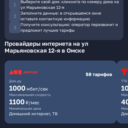
Выберите свой дом: кликните по номеру дома на
ул Марьяновская 12-я
Заполните данные: в открывшемся окне
оставьте контактную информацию
Получите консультацию: оператор перезвонит и
предложит лучшие тарифы
Провайдеры интернета на ул
Марьяновская 12-я в Омске
58 тарифов
Дом.ру
ТТК
1000
1
мбит/сек
Максимальная скорость
Мак
1100
4
₽/мес
Минимальная цена
Мин
Домашний интернет, ТВ
Дом