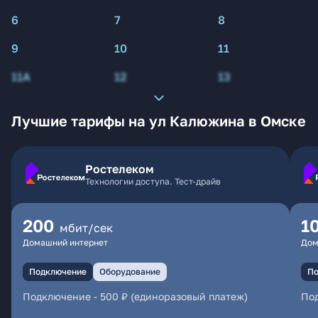
6
7
8
9
10
11
11А
12
13
Лучшие тарифы на ул Калюжина в Омске
Ростелеком
Технологии доступа. Тест-драйв
200
1
мбит/сек
Домашний интернет
Дом
Подключение
Оборудование
По
Подключение
-
500 ₽ (единоразовый платеж)
По