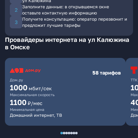
ул Калюжина
Заполните данные: в открывшемся окне
оставьте контактную информацию
Получите консультацию: оператор перезвонит и
предложит лучшие тарифы
Провайдеры интернета на ул Калюжина
в Омске
58 тарифов
Дом.ру
ТТК
1000
1
мбит/сек
Максимальная скорость
Мак
1100
4
₽/мес
Минимальная цена
Мин
Домашний интернет, ТВ
Дом