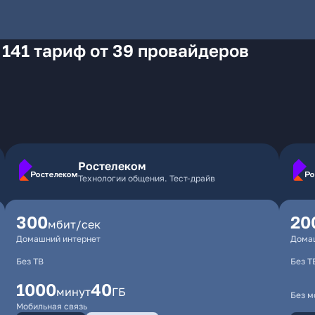
 141 тариф от 39 провайдеров
Ростелеком
Технологии общения. Тест-драйв
300
20
мбит/сек
Домашний интернет
Дома
Без ТВ
Без Т
1000
40
минут
ГБ
Без м
Мобильная связь