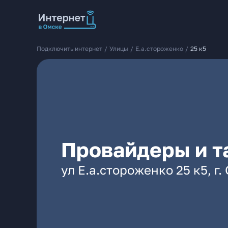
Подключить интернет
/
Улицы
/
Е.а.стороженко
/
25 к5
Провайдеры и т
ул Е.а.стороженко 25 к5, г.