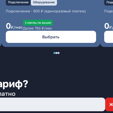
Подключение
Оборудование
Под
Подключение
-
500 ₽ (единоразовый платеж)
Под
1 месяц по акции
0
0
₽/мес
₽
Далее
750
₽/мес
Выбрать
ариф?
латно
Ж