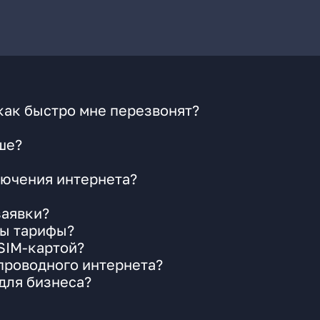
как быстро мне перезвонят?
ше?
ючения интернета?
заявки?
ны тарифы?
 SIM-картой?
 проводного интернета?
для бизнеса?