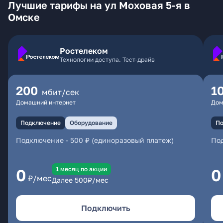
Лучшие тарифы на ул Моховая 5-я в
Омске
Ростелеком
Технологии доступа. Тест-драйв
200
1
мбит/сек
Домашний интернет
Дом
Подключение
Оборудование
По
Подключение
-
500 ₽ (единоразовый платеж)
По
1 месяц по акции
0
0
₽/мес
Далее
500
₽/мес
Подключить