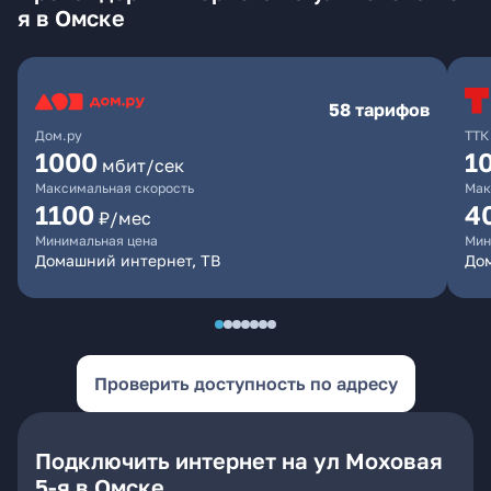
я в Омске
58 тарифов
Дом.ру
ТТК
1000
1
мбит/сек
Максимальная скорость
Мак
1100
4
₽/мес
Минимальная цена
Мин
Домашний интернет, ТВ
Дом
Проверить доступность по адресу
Подключить интернет на ул Моховая
5-я в Омске