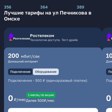
356
364
389
Лучшие тарифы на ул Печникова в
Омске
Ростелеком
Технологии доступа. Тест-драйв
200
1
мбит/сек
Домашний интернет
Дом
Подключение
Оборудование
По
Подключение
-
500 ₽ (единоразовый платеж)
По
1 месяц по акции
0
0
₽/мес
Далее
500
₽/мес