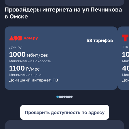
Провайдеры интернета на ул Печникова
в Омске
58 тарифов
Дом.ру
ТТК
1000
1
мбит/сек
Максимальная скорость
Мак
1100
4
₽/мес
Минимальная цена
Мин
Домашний интернет, ТВ
Дом
Проверить доступность по адресу