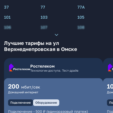
37
77
77А
101
103
105
106
107
108
Лучшие тарифы на ул
Верхнеднепровская в Омске
Ростелеком
Технологии доступа. Тест-драйв
200
1
мбит/сек
Домашний интернет
Дом
Подключение
Оборудование
По
Подключение
-
500 ₽ (единоразовый платеж)
По