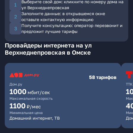
Выберите свой дом: кликните по номеру дома на
ул Верхнеднепровская
Заполните данные: в открывшемся окне
оставьте контактную информацию
Получите консультацию: оператор перезвонит и
предложит лучшие тарифы
Провайдеры интернета на ул
Верхнеднепровская в Омске
58 тарифов
Дом.ру
ТТК
1000
1
мбит/сек
Максимальная скорость
Мак
1100
4
₽/мес
Минимальная цена
Мин
Домашний интернет, ТВ
Дом