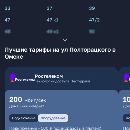
33
37
39
47
47 к1
47/2
48
49 к1
50
Лучшие тарифы на ул Полторацкого в
Омске
Ростелеком
Технологии доступа. Тест-драйв
200
1
мбит/сек
Домашний интернет
Дом
Подключение
Оборудование
По
Подключение
-
500 ₽ (единоразовый платеж)
По