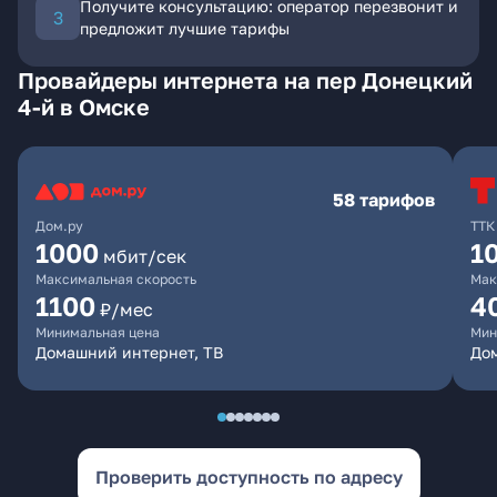
Получите консультацию: оператор перезвонит и
предложит лучшие тарифы
Провайдеры интернета на пер Донецкий
4-й в Омске
58 тарифов
Дом.ру
ТТК
1000
1
мбит/сек
Максимальная скорость
Мак
1100
4
₽/мес
Минимальная цена
Мин
Домашний интернет, ТВ
Дом
Проверить доступность по адресу