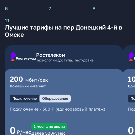
6
7
8
11
Лучшие тарифы на пер Донецкий 4-й в
Омске
Ростелеком
Технологии доступа. Тест-драйв
200
1
мбит/сек
Домашний интернет
Дом
Подключение
Оборудование
По
Подключение
-
500 ₽ (единоразовый платеж)
По
1 месяц по акции
0
0
₽/мес
Далее
500
₽/мес