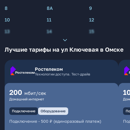
8
8А
9
10
11
12
13
14
15
Лучшие тарифы на ул Ключевая в Омске
Ростелеком
Технологии доступа. Тест-драйв
200
1
мбит/сек
Домашний интернет
Дом
Подключение
Оборудование
По
Подключение
-
500 ₽ (единоразовый платеж)
По