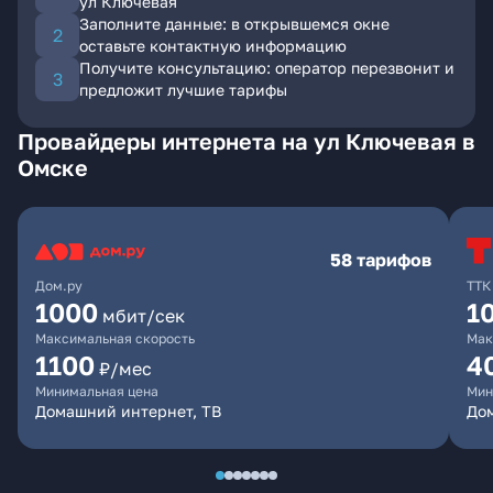
ул Ключевая
Заполните данные: в открывшемся окне
оставьте контактную информацию
Получите консультацию: оператор перезвонит и
предложит лучшие тарифы
Провайдеры интернета на ул Ключевая в
Омске
58 тарифов
Дом.ру
ТТК
1000
1
мбит/сек
Максимальная скорость
Мак
1100
4
₽/мес
Минимальная цена
Мин
Домашний интернет, ТВ
Дом