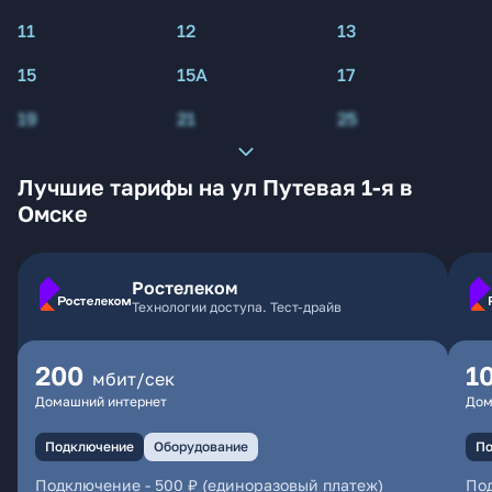
11
12
13
15
15А
17
19
21
25
Лучшие тарифы на ул Путевая 1-я в
Омске
Ростелеком
Технологии доступа. Тест-драйв
200
1
мбит/сек
Домашний интернет
Дом
Подключение
Оборудование
По
Подключение
-
500 ₽ (единоразовый платеж)
По