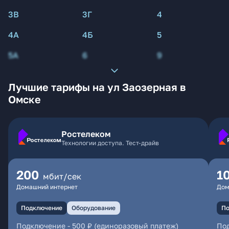
3В
3Г
4
4А
4Б
5
5А
6
9
Лучшие тарифы на ул Заозерная в
Омске
Ростелеком
Технологии доступа. Тест-драйв
200
1
мбит/сек
Домашний интернет
Дом
Подключение
Оборудование
По
Подключение
-
500 ₽ (единоразовый платеж)
По