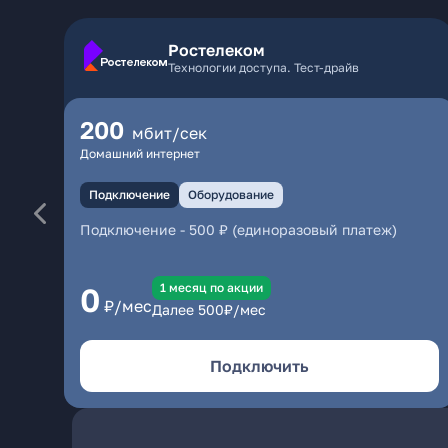
Ростелеком
Технологии доступа. Тест-драйв
200
мбит/сек
Домашний интернет
Подключение
Оборудование
Подключение
-
500 ₽ (единоразовый платеж)
1 месяц по акции
0
₽/мес
Далее
500
₽/мес
Подключить