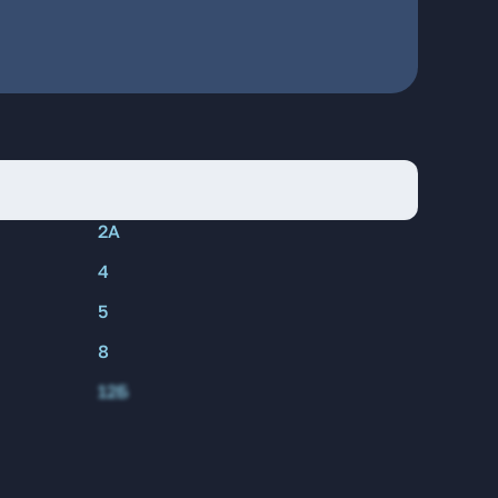
2А
4
5
8
12Б