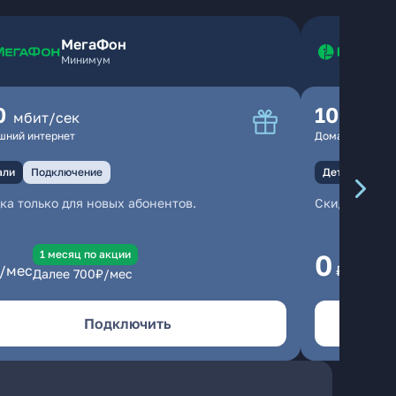
МегаФон
Минимум
0
100
мбит/сек
мбит
шний интернет
Домашний инте
али
Подключение
Детали
Под
ка только для новых абонентов.
Скидка тольк
1 месяц по акции
1
0
/мес
₽/мес
Далее
700
₽/мес
Да
Подключить