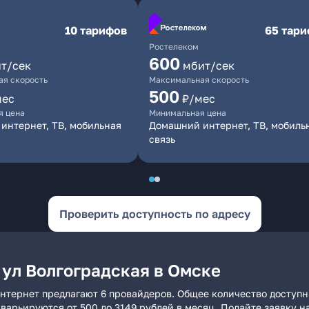
10 тарифов
65 тар
Ростелеком
600
т/сек
мбит/сек
я скорость
Максимальная скорость
500
мес
₽/мес
я цена
Минимальная цена
интернет, ТВ, мобильная
Домашний интернет, ТВ, мобиль
связь
Проверить доступность по адресу
 ул Волгоградская в Омске
интернет предлагают 6 провайдеров. Общее количество доступн
и варьируются от 500 до 3149 рублей в месяц. Подайте заявку