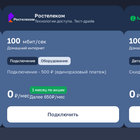
Ростелеком
Технологии доступа. Тест-драйв
100
10
мбит/сек
Домашний интернет
Дома
Подключение
Оборудование
Дет
Подключение
-
500 ₽ (единоразовый платеж)
Скид
1 месяц по акции
0
0
₽/мес
₽
Далее
650
₽/мес
Подключить