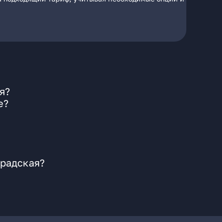
я?
е?
градская?