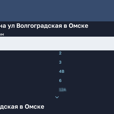
на ул Волгоградская в Омске
ом
2
3
4В
6
12А
дская в Омске