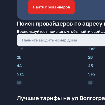
Найти провайдеров
Поиск провайдеров по адресу 
Воспользуйтесь поиском, чтобы найти свой д
1 к1
1 к2
2Б
2В
4А
4Б
5 к1
5 к2
10
12
Лучшие тарифы на ул Волгогра