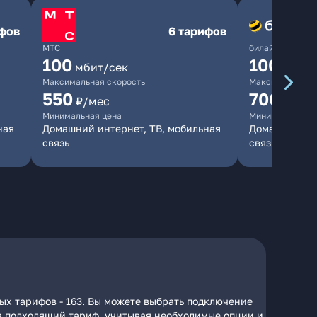
ифов
6 тарифов
МТС
билайн
100
1000
мбит/сек
мби
Максимальная скорость
Максимальная 
550
700
₽/мес
₽/мес
Минимальная цена
Минимальная ц
ная
Домашний интернет, ТВ, мобильная
Домашний инт
связь
связь
ых тарифов - 163. Вы можете выбрать подключение
 на подходящий тариф, учитывая необходимые опции и