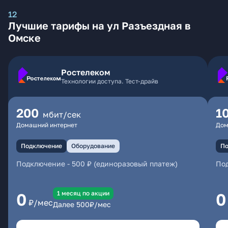
12
Лучшие тарифы на ул Разъездная в
Омске
Ростелеком
Технологии доступа. Тест-драйв
200
1
мбит/сек
Домашний интернет
Дом
Подключение
Оборудование
По
Подключение
-
500 ₽ (единоразовый платеж)
По
1 месяц по акции
0
0
₽/мес
Далее
500
₽/мес