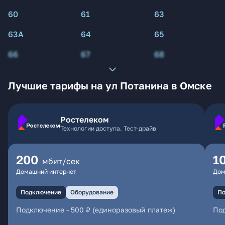
60
61
63
63А
64
65
66
67
68
Лучшие тарифы на ул Потанина в Омске
Ростелеком
Технологии доступа. Тест-драйв
200
1
мбит/сек
Домашний интернет
Дом
Подключение
Оборудование
По
Подключение
-
500 ₽ (единоразовый платеж)
По