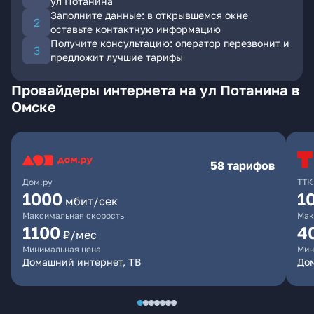
ул Потанина
Заполните данные: в открывшемся окне
оставьте контактную информацию
Получите консультацию: оператор перезвонит и
предложит лучшие тарифы
Провайдеры интернета на ул Потанина в
Омске
58 тарифов
Дом.ру
ТТК
1000
1
мбит/сек
Максимальная скорость
Мак
1100
4
₽/мес
Минимальная цена
Мин
Домашний интернет, ТВ
Дом