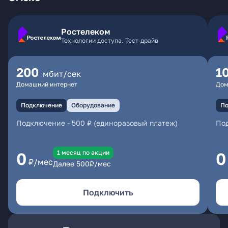
Ростелеком
Технологии доступа. Тест-драйв
200
1
мбит/сек
Домашний интернет
Дом
Подключение
Оборудование
По
Подключение
-
500 ₽ (единоразовый платеж)
По
1 месяц по акции
0
0
₽/мес
Далее
500
₽/мес
Подключить