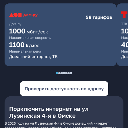
58 тарифов
Дом.ру
ТТК
1000
1
мбит/сек
Максимальная скорость
Мак
1100
4
₽/мес
Минимальная цена
Мин
Домашний интернет, ТВ
Дом
Проверить доступность по адресу
Подключить интернет на ул
Лузинская 4-я в Омске
В 2026 году на ул Лузинская 4-я в Омске домашний интернет
предлагают 2 провайдера. Общее количество доступных тарифов -