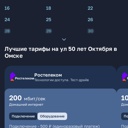
16
18
22
24
25
26
28
29
30
Лучшие тарифы на ул 50 лет Октября в
Омске
Ростелеком
Технологии доступа. Тест-драйв
200
1
мбит/сек
Домашний интернет
Дом
Подключение
Оборудование
По
Подключение
-
500 ₽ (единоразовый платеж)
По