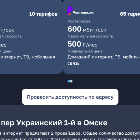
10 тарифов
65 тар
Ростелеком
600
т/сек
мбит/сек
я скорость
Максимальная скорость
500
мес
₽/мес
я цена
Минимальная цена
интернет, ТВ, мобильная
Домашний интернет, ТВ, мобиль
связь
Проверить доступность по адресу
 пер Украинский 1-й в Омске
й интернет предлагают 2 провайдера. Общее количество досту
 варьируются от 500 до 2050 рублей в месяц. Подайте заявку 