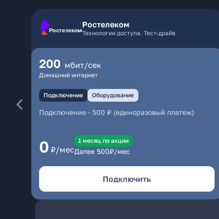
Ростелеком
Технологии доступа. Тест-драйв
200
мбит/сек
Домашний интернет
Подключение
Оборудование
Подключение
-
500 ₽ (единоразовый платеж)
1 месяц по акции
0
₽/мес
Далее
500
₽/мес
Подключить