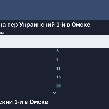
на пер Украинский 1-й в Омске
ом
3
7
11
15
19
кий 1-й в Омске