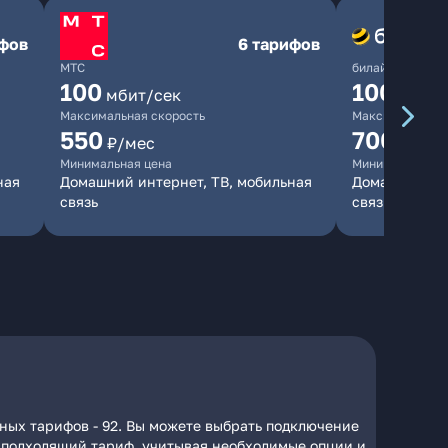
ифов
6 тарифов
МТС
билайн
100
1000
мбит/сек
мби
Максимальная скорость
Максимальная 
550
700
₽/мес
₽/мес
Минимальная цена
Минимальная ц
ная
Домашний интернет, ТВ, мобильная
Домашний инт
связь
связь
пных тарифов - 92. Вы можете выбрать подключение
на подходящий тариф, учитывая необходимые опции и