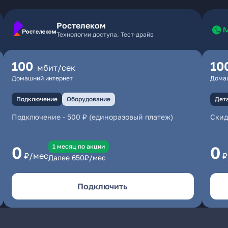
Ростелеком
Технологии доступа. Тест-драйв
100
10
мбит/сек
Домашний интернет
Дома
Подключение
Оборудование
Дет
Подключение
-
500 ₽ (единоразовый платеж)
Скид
1 месяц по акции
0
0
₽/мес
₽
Далее
650
₽/мес
Подключить