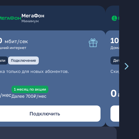
МегаФон
Минимум
0
100
мбит/сек
мбит
шний интернет
Домашний инте
али
Подключение
Детали
Под
ка только для новых абонентов.
Скидка тольк
1 месяц по акции
1
0
/мес
₽/мес
Далее
700
₽/мес
Да
Подключить