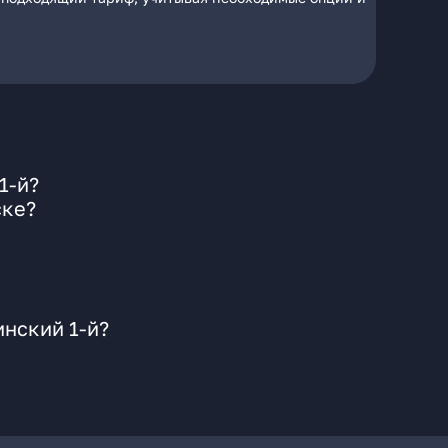
1-й?
ске?
инский 1-й?