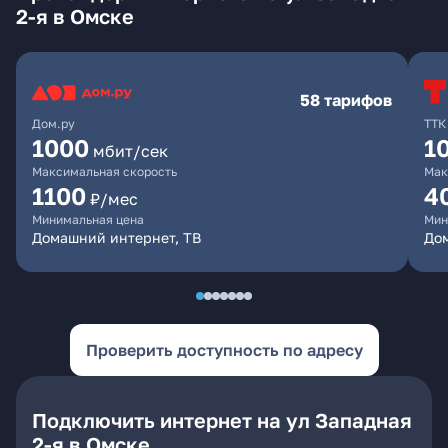
2-я в Омске
58 тарифов
Дом.ру
ТТК
1000
1
мбит/сек
Максимальная скорость
Мак
1100
4
₽/мес
Минимальная цена
Мин
Домашний интернет, ТВ
Дом
Проверить доступность по адресу
Подключить интернет на ул Западная
2-я в Омске