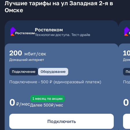
Лучшие тарифы на ул Западная 2-я в
Омске
Ростелеком
Технологии доступа. Тест-драйв
200
1
мбит/сек
Домашний интернет
Дом
Подключение
Оборудование
По
Подключение
-
500 ₽ (единоразовый платеж)
По
1 месяц по акции
0
0
₽/мес
Далее
500
₽/мес
Подключить