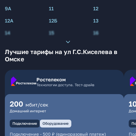
9А
11
12
12А
12Б
13
14
15
16
Лучшие тарифы на ул Г.С.Киселева в
Омске
Ростелеком
Технологии доступа. Тест-драйв
200
1
мбит/сек
Домашний интернет
Дом
Подключение
Оборудование
По
Подключение
-
500 ₽ (единоразовый платеж)
По