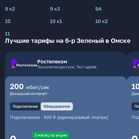
9 к2
9 к3
9А
10
10 к1
10 к2
11
Лучшие тарифы на б-р Зеленый в Омске
Ростелеком
Технологии доступа. Тест-драйв
200
1
мбит/сек
Домашний интернет
Дом
Подключение
Оборудование
По
Подключение
-
500 ₽ (единоразовый платеж)
По
1 месяц по акции