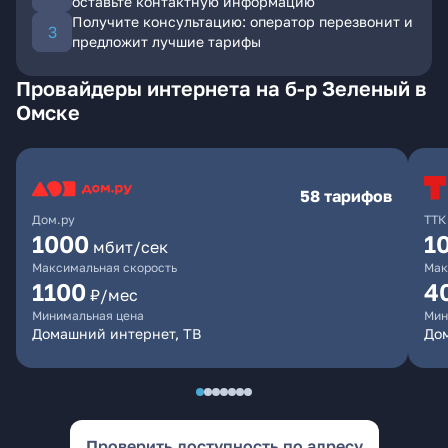
оставьте контактную информацию
Получите консультацию: оператор перезвонит и
предложит лучшие тарифы
Провайдеры интернета на б-р Зеленый в
Омске
58 тарифов
Дом.ру
ТТК
1000
1
мбит/сек
Максимальная скорость
Мак
1100
4
₽/мес
Минимальная цена
Мин
Домашний интернет, ТВ
Дом
Проверить доступность по адресу