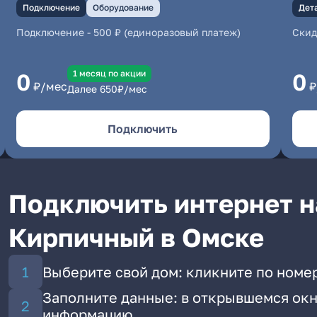
Подключение
Оборудование
Дет
Подключение
-
500 ₽ (единоразовый платеж)
Скид
1 месяц по акции
0
0
₽/мес
₽
Далее
650
₽/мес
Подключить
Подключить интернет н
Кирпичный в Омске
Выберите свой дом: кликните по номе
Заполните данные: в открывшемся окн
информацию