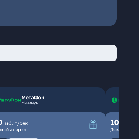
МегаФон
Минимум
0
100
мбит/сек
мбит
шний интернет
Домашний инте