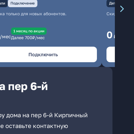
али
Подключение
Детали
Под
ка только для новых абонентов.
Скидка тольк
1 месяц по акции
1
0
/мес
₽/мес
Далее
700
₽/мес
Да
Подключить
а пер 6-й
ру дома на пер 6-й Кирпичный
е оставьте контактную