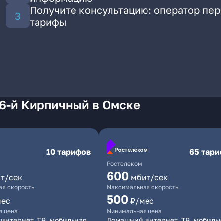
Получите консультацию: оператор пе
тарифы
 6-й Кирпичный в Омске
10 тарифов
65 тар
Ростелеком
600
т/сек
мбит/сек
я скорость
Максимальная скорость
500
мес
₽/мес
я цена
Минимальная цена
интернет, ТВ, мобильная
Домашний интернет, ТВ, мобиль