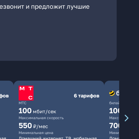
резвонит и предложит лучшие
ифов
6 тарифов
МТС
билайн
100
1000
мбит/сек
мби
Максимальная скорость
Максимальная 
550
700
₽/мес
₽/мес
Минимальная цена
Минимальная ц
ная
Домашний интернет, ТВ, мобильная
Домашний инт