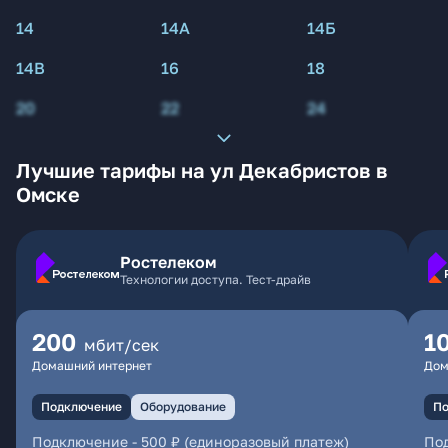
14
14А
14Б
14В
16
18
20
22
24
Лучшие тарифы на ул Декабристов в
Омске
Ростелеком
Технологии доступа. Тест-драйв
200
1
мбит/сек
Домашний интернет
Дом
Подключение
Оборудование
По
Подключение
-
500 ₽ (единоразовый платеж)
По