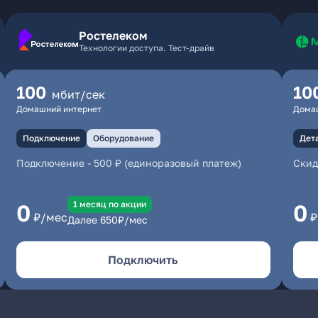
Ростелеком
Технологии доступа. Тест-драйв
100
10
мбит/сек
Домашний интернет
Дома
Подключение
Оборудование
Дет
Подключение
-
500 ₽ (единоразовый платеж)
Скид
1 месяц по акции
0
0
₽/мес
₽
Далее
650
₽/мес
Подключить