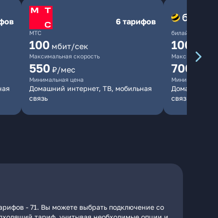
ифов
6 тарифов
МТС
билайн
100
1000
мбит/сек
мби
Максимальная скорость
Максимальная 
550
700
₽/мес
₽/мес
Минимальная цена
Минимальная ц
ная
Домашний интернет, ТВ, мобильная
Домашний инт
связь
связь
арифов - 71. Вы можете выбрать подключение со
подходящий тариф, учитывая необходимые опции и