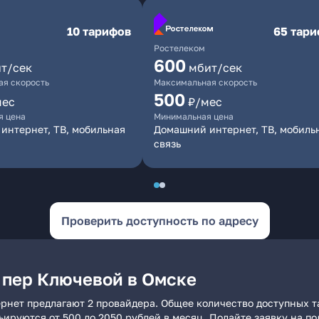
10 тарифов
65 тар
Ростелеком
600
т/сек
мбит/сек
я скорость
Максимальная скорость
500
мес
₽/мес
я цена
Минимальная цена
интернет, ТВ, мобильная
Домашний интернет, ТВ, мобиль
связь
Проверить доступность по адресу
 пер Ключевой в Омске
рнет предлагают 2 провайдера. Общее количество доступных т
рьируются от 500 до 2050 рублей в месяц. Подайте заявку на 