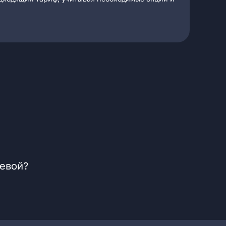
чевой?