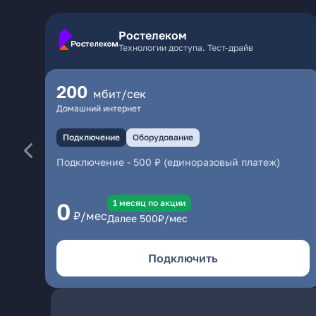
Ростелеком
Технологии доступа. Тест-драйв
200
мбит/сек
Домашний интернет
Подключение
Оборудование
Подключение
-
500 ₽ (единоразовый платеж)
1 месяц по акции
0
₽/мес
Далее
500
₽/мес
Подключить