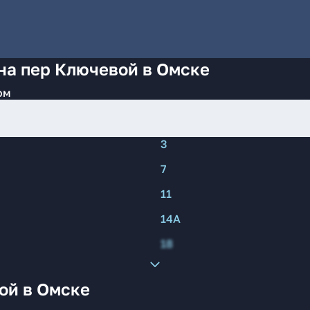
на пер Ключевой в Омске
ом
3
7
11
14А
18
ой в Омске