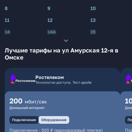
8
9
10
11
12
13
14
14А
15
Лучшие тарифы на ул Амурская 12-я в
Омске
Ростелеком
Технологии доступа. Тест-драйв
200
1
мбит/сек
Домашний интернет
Дом
Подключение
Оборудование
По
Подключение
-
500 ₽ (единоразовый платеж)
По