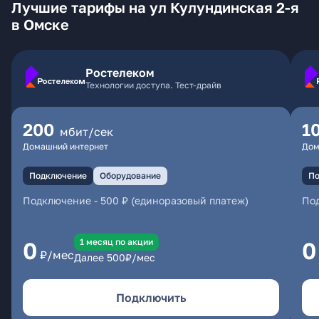
Лучшие тарифы на ул Кулундинская 2-я
в Омске
Ростелеком
Технологии доступа. Тест-драйв
200
1
мбит/сек
Домашний интернет
Дом
Подключение
Оборудование
По
Подключение
-
500 ₽ (единоразовый платеж)
По
1 месяц по акции
0
0
₽/мес
Далее
500
₽/мес
Подключить