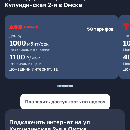
Кулундинская 2-я в Омске
58 тарифов
Дом.ру
ТТК
1000
1
мбит/сек
Максимальная скорость
Мак
1100
4
₽/мес
Минимальная цена
Мин
Домашний интернет, ТВ
Дом
Проверить доступность по адресу
Подключить интернет на ул
Кулундинская 2-я в Омске