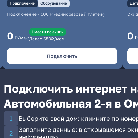
Подключение
Оборудование
Дет
Подключение
-
500 ₽ (единоразовый платеж)
Скид
1 месяц по акции
0
0
₽/мес
₽
Далее
650
₽/мес
Подключить
Подключить интернет н
Автомобильная 2-я в О
Выберите свой дом: кликните по номер
Заполните данные: в открывшемся окн
информацию