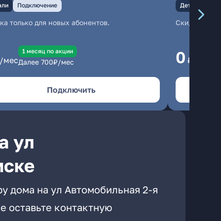
али
Подключение
Детали
Под
ка только для новых абонентов.
Скидка тольк
1 месяц по акции
1
0
/мес
₽/мес
Далее
700
₽/мес
Да
Подключить
а ул
мске
у дома на ул Автомобильная 2-я
е оставьте контактную