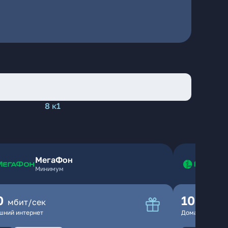
8 к1
МегаФон
Минимум
0
100
мбит/сек
мбит
шний интернет
Домашний инте