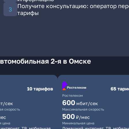
Получите консультацию: оператор пе
тарифы
втомобильная 2-я в Омске
10 тарифов
65 тар
Ростелеком
600
т/сек
мбит/сек
я скорость
Максимальная скорость
500
мес
₽/мес
я цена
Минимальная цена
интернет, ТВ, мобильная
Домашний интернет, ТВ, мобиль