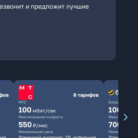
резвонит и предложит лучшие
ифов
6 тарифов
МТС
билайн
100
1000
мбит/сек
мби
Максимальная скорость
Максимальная 
550
700
₽/мес
₽/мес
Минимальная цена
Минимальная ц
ная
Домашний интернет, ТВ, мобильная
Домашний инт