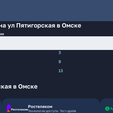
на ул Пятигорская в Омске
ом
3
8
13
ская в Омске
Ростелеком
Технологии доступа. Тест-драйв