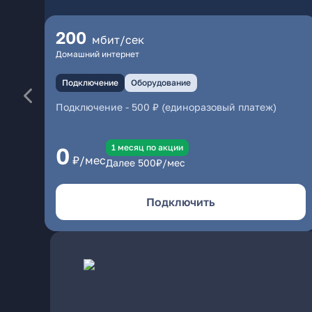
200
мбит/сек
Домашний интернет
Подключение
Оборудование
Подключение
-
500 ₽ (единоразовый платеж)
1 месяц по акции
0
₽/мес
Далее
500
₽/мес
Подключить