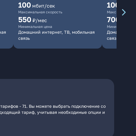
100
1000
мбит/сек
мби
Максимальная скорость
Максимальная 
550
700
₽/мес
₽/мес
Минимальная цена
Минимальная ц
ная
Домашний интернет, ТВ, мобильная
Домашний инт
связь
связь
тарифов - 71. Вы можете выбрать подключение со
подходящий тариф, учитывая необходимые опции и