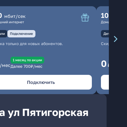
0
100
мбит/сек
мбит
шний интернет
Домашний инте
али
Подключение
Детали
Под
ка только для новых абонентов.
Скидка тольк
1 месяц по акции
1
0
/мес
₽/мес
Далее
700
₽/мес
Да
Подключить
а ул Пятигорская