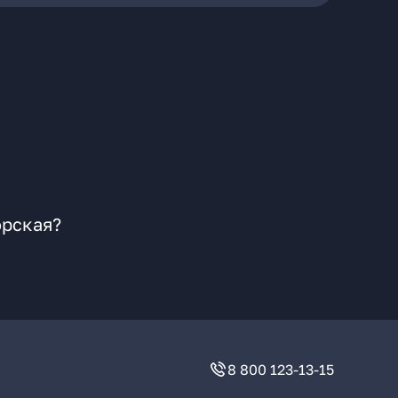
орская?
8 800 123-13-15