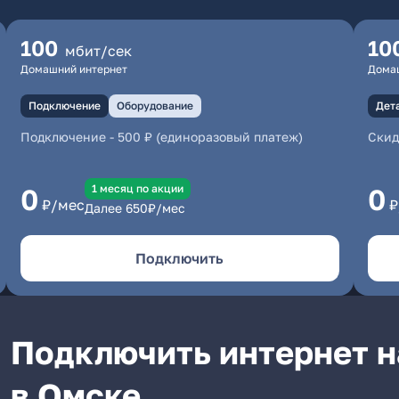
100
10
мбит/сек
Домашний интернет
Дома
Подключение
Оборудование
Дет
Подключение
-
500 ₽ (единоразовый платеж)
Скид
1 месяц по акции
0
0
₽/мес
₽
Далее
650
₽/мес
Подключить
Подключить интернет н
в Омске