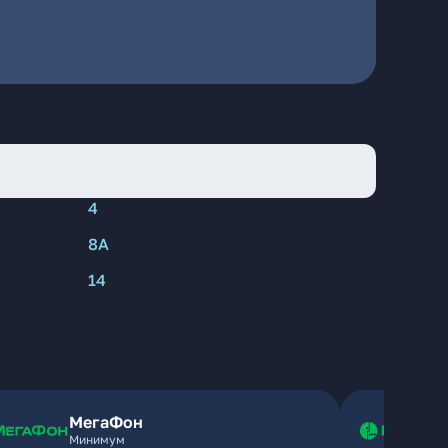
4
8А
14
МегаФон
Минимум