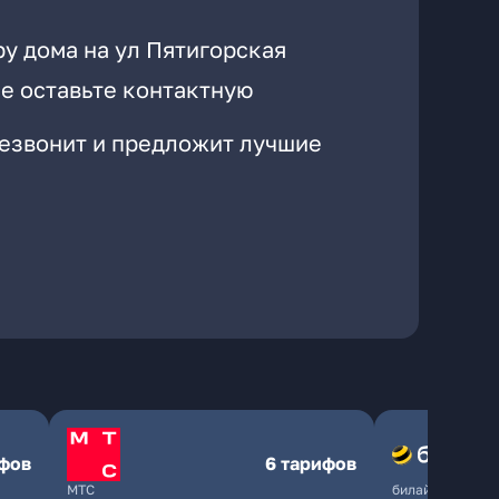
у дома на ул Пятигорская
е оставьте контактную
резвонит и предложит лучшие
ифов
6 тарифов
МТС
билайн