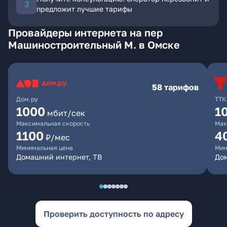
предложит лучшие тарифы
Провайдеры интернета на пер
Машиностроительный М. в Омске
58 тарифов
Дом.ру
ТТК
1000
1
мбит/сек
Максимальная скорость
Мак
1100
4
₽/мес
Минимальная цена
Мин
Домашний интернет, ТВ
Дом
Проверить доступность по адресу