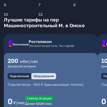
6
7
8
10
12
Лучшие тарифы на пер
Машиностроительный М. в Омске
Ростелеком
Технологии доступа. Тест-драйв
200
1
мбит/сек
Домашний интернет
Дом
Подключение
Оборудование
По
Подключение
-
500 ₽ (единоразовый платеж)
По
1 месяц по акции
0
0
₽/мес
Далее
500
₽/мес