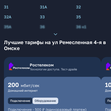
31
31А
32
32А
33
35
35А
36
36 к1
Лучшие тарифы на ул Ремесленная 4-я в
Омске
Ростелеком
Технологии доступа. Тест-драйв
200
1
мбит/сек
Домашний интернет
Дом
Подключение
Оборудование
По
Подключение
-
500 ₽ (единоразовый платеж)
По