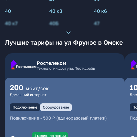
40
40 к3
40 к6
40 к7
40Б
47
Лучшие тарифы на ул Фрунзе в Омске
Ростелеком
Технологии доступа. Тест-драйв
200
1
мбит/сек
Домашний интернет
Дом
Подключение
Оборудование
По
Подключение
-
500 ₽ (единоразовый платеж)
По
1 месяц по акции